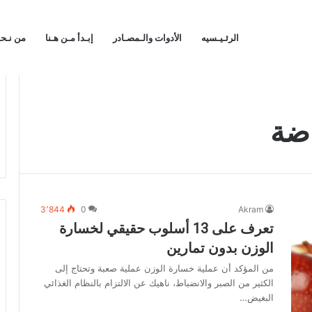
الرئـيـسيه
الأدوات والـمصـادر
إبـدأ مـن هـنا
من نـح
اضة
3٬844
0
Akram
تعرف على 13 أسلوب حقيقي لخسارة
الوزن بدون تمارين
من المؤكد أن عملية خسارة الوزن عملية صعبة وتحتاج إلى
الكثير من الصبر والانضباط، ناهيك عن الالتزام بالنظام الغذائي
البغيض…