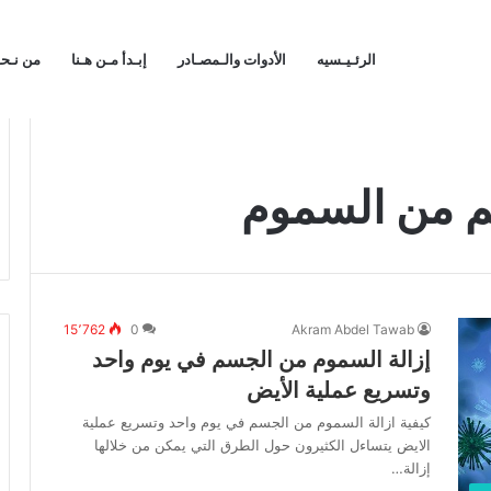
الرئـيـسيه
الأدوات والـمصـادر
إبـدأ مـن هـنا
من نـح
م من السموم
15٬762
0
Akram Abdel Tawab
إزالة السموم من الجسم في يوم واحد
وتسريع عملية الأيض
كيفية ازالة السموم من الجسم في يوم واحد وتسريع عملية
الايض يتساءل الكثيرون حول الطرق التي يمكن من خلالها
إزالة…