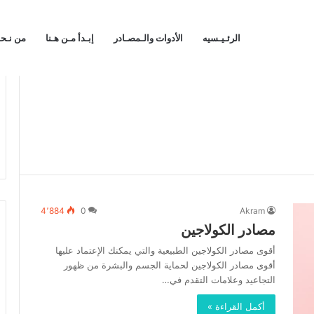
الرئـيـسيه
الأدوات والـمصـادر
إبـدأ مـن هـنا
من نـح
4٬884
0
Akram
مصادر الكولاجين
أقوى مصادر الكولاجين الطبيعية والتي يمكنك الإعتماد عليها
أقوى مصادر الكولاجين لحماية الجسم والبشرة من ظهور
التجاعيد وعلامات التقدم في…
أكمل القراءة »