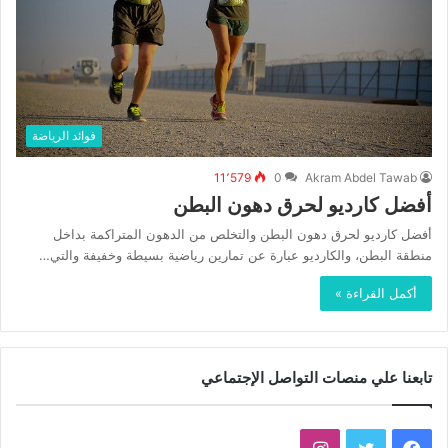
فوائد الرياضة
11٬579
0
Akram Abdel Tawab
أفضل كارديو لحرق دهون البطن
أفضل كارديو لحرق دهون البطن والتخلص من الدهون المتراكمة بداخل
منطقة البطن، والكارديو عبارة عن تمارين رياضية بسيطة وخفيفة والتي…
أكمل القراءة »
تابعنا علي منصات التواصل الإجتماعي
فيسبوك
تويتر
انستقرام