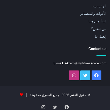
الرئـيـسيه
الأدوات والـمصـادر
إبـدأ مـن هـنا
من نـحـن؟
إتصل بنا
Contact us
E-mail:
Akram@myfitnesscare.com
فيسبوك
تويتر
انستقرام
© حقوق النشر 2026، جميع الحقوق محفوظة |
فيسبوك
تويتر
انستقرام