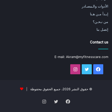
الأدوات والـمصـادر
إبـدأ مـن هـنا
من نـحـن؟
إتصل بنا
Contact us
E-mail:
Akram@myfitnesscare.com
فيسبوك
تويتر
انستقرام
© حقوق النشر 2026، جميع الحقوق محفوظة |
فيسبوك
تويتر
انستقرام