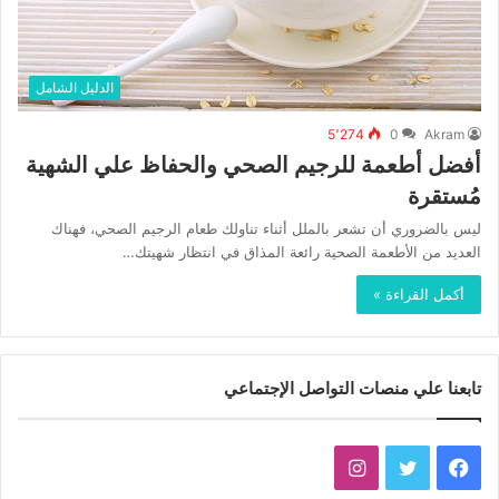
الدليل الشامل
5٬274
0
Akram
أفضل أطعمة للرجيم الصحي والحفاظ علي الشهية
مُستقرة
ليس بالضروري أن تشعر بالملل أثناء تناولك طعام الرجيم الصحي، فهناك
العديد من الأطعمة الصحية رائعة المذاق في انتظار شهيتك…
أكمل القراءة »
تابعنا علي منصات التواصل الإجتماعي
فيسبوك
تويتر
انستقرام