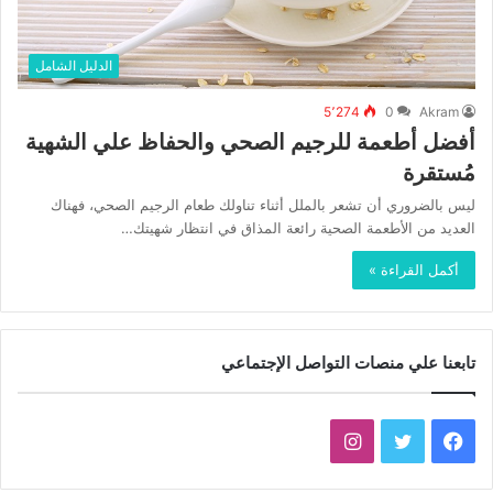
الدليل الشامل
5٬274
0
Akram
أفضل أطعمة للرجيم الصحي والحفاظ علي الشهية
مُستقرة
ليس بالضروري أن تشعر بالملل أثناء تناولك طعام الرجيم الصحي، فهناك
العديد من الأطعمة الصحية رائعة المذاق في انتظار شهيتك…
أكمل القراءة »
تابعنا علي منصات التواصل الإجتماعي
فيسبوك
تويتر
انستقرام