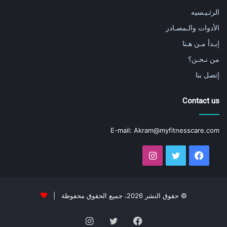
الرئـيـسيه
الأدوات والـمصـادر
إبـدأ مـن هـنا
من نـحـن؟
إتصل بنا
Contact us
E-mail:
Akram@myfitnesscare.com
فيسبوك
تويتر
انستقرام
© حقوق النشر 2026، جميع الحقوق محفوظة |
فيسبوك
تويتر
انستقرام