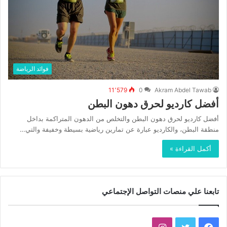
فوائد الرياضة
11٬579
0
Akram Abdel Tawab
أفضل كارديو لحرق دهون البطن
أفضل كارديو لحرق دهون البطن والتخلص من الدهون المتراكمة بداخل
منطقة البطن، والكارديو عبارة عن تمارين رياضية بسيطة وخفيفة والتي…
أكمل القراءة »
تابعنا علي منصات التواصل الإجتماعي
فيسبوك
تويتر
انستقرام