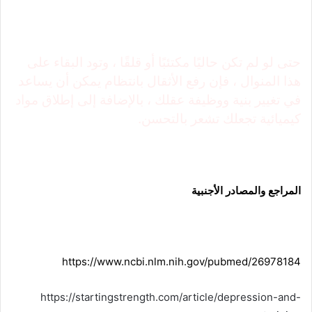
حتى لو لم تكن حاليًا مكتئبًا أو قلقًا ، وتود البقاء على
هذا المنوال ، فإن رفع الأثقال بانتظام يمكن أن يساعد
في تغيير بنية ووظيفة عقلك ، بالإضافة إلى إطلاق مواد
كيميائية تجعلك تشعر بالتحسن.
المراجع والمصادر الأجنبية
https://www.ncbi.nlm.nih.gov/pubmed/26978184
https://startingstrength.com/article/depression-and-