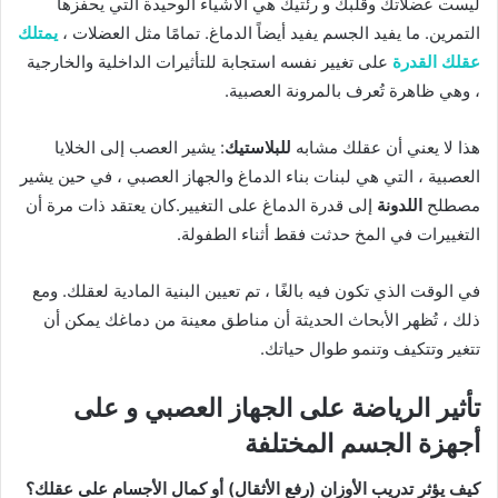
ليست عضلاتك وقلبك و رئتيك هي الأشياء الوحيدة التي يحفزها
التمرين. ما يفيد الجسم يفيد أيضاً الدماغ. تمامًا مثل العضلات ،
يمتلك
عقلك القدرة
على تغيير نفسه استجابة للتأثيرات الداخلية والخارجية
، وهي ظاهرة تُعرف بالمرونة العصبية.
هذا لا يعني أن عقلك مشابه
للبلاستيك
: يشير العصب إلى الخلايا
العصبية ، التي هي لبنات بناء الدماغ والجهاز العصبي ، في حين يشير
مصطلح
اللدونة
إلى قدرة الدماغ على التغيير.كان يعتقد ذات مرة أن
التغييرات في المخ حدثت فقط أثناء الطفولة.
في الوقت الذي تكون فيه بالغًا ، تم تعيين البنية المادية لعقلك. ومع
ذلك ، تُظهر الأبحاث الحديثة أن مناطق معينة من دماغك يمكن أن
تتغير وتتكيف وتنمو طوال حياتك.
تأثير الرياضة على الجهاز العصبي و على
أجهزة الجسم المختلفة
كيف يؤثر تدريب الأوزان (رفع الأثقال) أو كمال الأجسام على عقلك؟