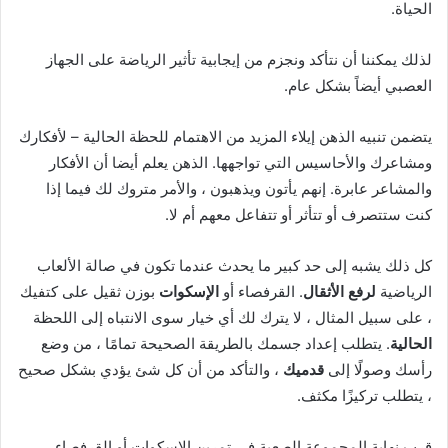
الحياة.
لذلك يمكننا أن نتأكد ونجزم من إيجابية تأثير الرياضة على الجهاز
العصبي أيضاً بشكل عام.
يتضمن تنبيه الذهن إيلاء المزيد من الاهتمام للحظة الحالية – لأفكارك
ومشاعرك والأحاسيس التي تواجهها. الذهن يعلم أيضا أن الأفكار
والمشاعر عابرة. إنهم يأتون ويذهبون ، والأمر متروك لك فيما إذا
كنت ستتصرف أو تتأثر أو تتفاعل معهم أم لا.
كل ذلك يشبه إلى حد كبير ما يحدث عندما تكون في صالة الألعاب
الرياضية
لرفع الأثقال
. القرفصاء أو
الإسكوات
بوزن ثقيل على كتفيك
، على سبيل المثال ، لا يترك لك أي خيار سوى الانتباه إلى اللحظة
الحالية
. يتطلب إعداد جسمك بالطريقة الصحيحة تمامًا ، من وضع
رأسك وصولًا إلى
قدميك
، والتأكد من أن كل شئ يؤدي بشكل صحيح
، يتطلب تركيزًا مكثف.
قرب نهاية المجموعة الصعبة في تمرين الإسكوات أو القرفصاء ،