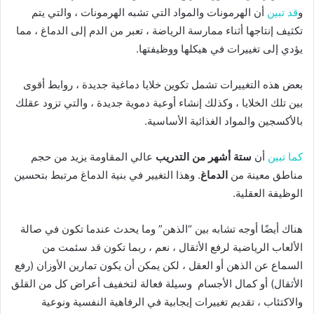
و
قد تبين
أن الهرمونات والمواد التي تشبه الهرمونات ، والتي يتم
تكثيف إنتاجها أثناء ممارسة الرياضة ، تعبر من الدم إلى الدماغ ، مما
يؤدي إلى تغييرات في هيكلها ووظيفتها.
بعض هذه التغييرات تشمل تكوين خلايا دماغية جديدة ، روابط أقوى
بين تلك الخلايا ، وكذلك إنشاء أوعية دموية جديدة ، والتي تزود عقلك
بالأكسجين والمواد الغذائية الأساسية.
كما تبين
أن
ستة أشهر من التدريب
عالي المقاومة يزيد من حجم
مناطق معينة من
الدماغ
. وهذا التغيير في بنية الدماغ مرتبط بتحسين
الوظيفة العقلية.
هناك أيضًا أوجه تشابه بين “الذهن” وما يحدث عندما تكون في صالة
الألعاب الرياضية لرفع الأثقال ، نعم ، ربما تكون قد سئمت من
السماع عن الذهن أو العقل ، لكن يمكن أن يكون تمارين الأوزان (رفع
الأثقال) أو كمال الأجسام وسيلة فعالة لتخفيف أعراض كل من القلق
والاكتئاب ، تقديم تغييرات إيجابية في الرفاهية النفسية ونوعية