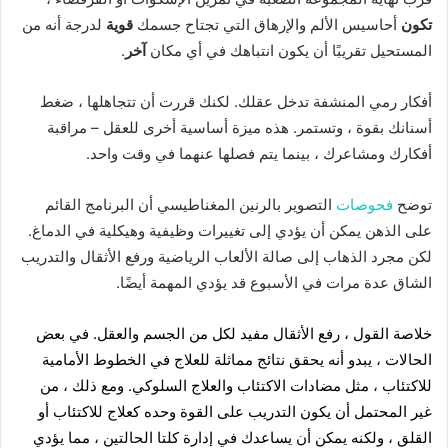
تكون
أحاسيس الألم والإرهاق التي تجتاح جسمك
قوية
لدرجة أنه من
المستحيل تقريبًا أن يكون انتباهك في أي مكان
آخر
.
أفكار رمي المنشفة تدخل عقلك. لكنك قررت أن تتجاهلها ، ضغط
أسنانك بقوة ، وتستمر. هذه ميزة أساسية أخرى للعقل – مراقبة
أفكارك ومشاعرك ، بينما يتم فصلها عنهما في وقت واحد.
توضح
فحوصات
التصوير بالرنين المغناطيسي أن البرنامج القائم
على الذهن يمكن أن يؤدي إلى تغييرات وظيفية وهيكلية في الدماغ.
لكن مجرد الذهاب إلى صالة الألعاب الرياضية ورفع الأثقال والتدريب
الشاق عدة مرات في الأسبوع قد يؤدي المهمة أيضًا.
خلاصة القول ، رفع الأثقال مفيد لكل من الجسم والعقل. في بعض
الحالات ، يبدو أنه يحقق نتائج مماثلة للعلاج في الخطوط الأمامية
للاكتئاب ، مثل مضادات الاكتئاب والعلاج السلوكي. ومع ذلك ، من
غير المحتمل أن يكون التدريب على القوة وحده كعلاج للاكتئاب أو
القلق ، ولكنه يمكن أن يساعدك في إدارة كلتا الحالتين ، مما يؤدي