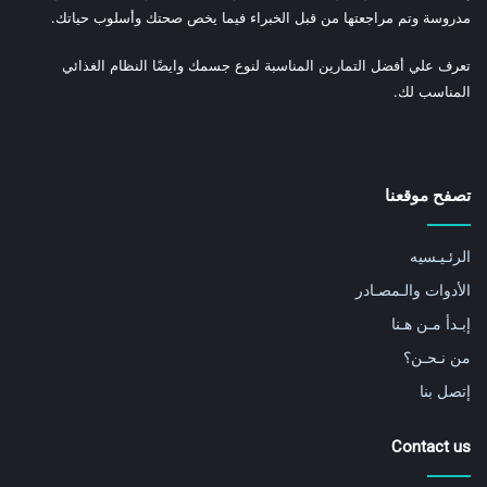
مدروسة وتم مراجعتها من قبل الخبراء فيما يخص صحتك وأسلوب حياتك.
تعرف علي أفضل التمارين المناسبة لنوع جسمك وايضًا النظام الغذائي
المناسب لك.
تصفح موقعنا
الرئـيـسيه
الأدوات والـمصـادر
إبـدأ مـن هـنا
من نـحـن؟
إتصل بنا
Contact us