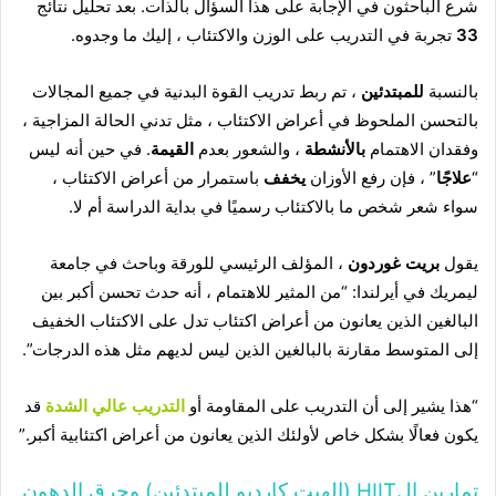
شرع الباحثون في الإجابة على هذا السؤال بالذات. بعد تحليل نتائج
33
تجربة في التدريب على الوزن والاكتئاب ، إليك ما وجدوه.
بالنسبة
للمبتدئين
، تم ربط تدريب القوة البدنية في جميع المجالات
بالتحسن الملحوظ في أعراض الاكتئاب ، مثل تدني الحالة المزاجية ،
وفقدان الاهتمام
بالأنشطة
، والشعور بعدم
القيمة
. في حين أنه ليس
“
علاجًا
” ، فإن رفع الأوزان
يخفف
باستمرار من أعراض الاكتئاب ،
سواء شعر شخص ما بالاكتئاب رسميًا في بداية الدراسة أم لا.
يقول
بريت غوردون
، المؤلف الرئيسي للورقة وباحث في جامعة
ليمريك في أيرلندا: “من المثير للاهتمام ، أنه حدث تحسن أكبر بين
البالغين الذين يعانون من أعراض اكتئاب تدل على الاكتئاب الخفيف
إلى المتوسط مقارنة بالبالغين الذين ليس لديهم مثل هذه الدرجات”.
“هذا يشير إلى أن التدريب على المقاومة أو
التدريب عالي الشدة
قد
يكون فعالًا بشكل خاص لأولئك الذين يعانون من أعراض اكتئابية أكبر.”
تمارين الHIIT (الهيت كارديو للمبتدئين) وحرق الدهون