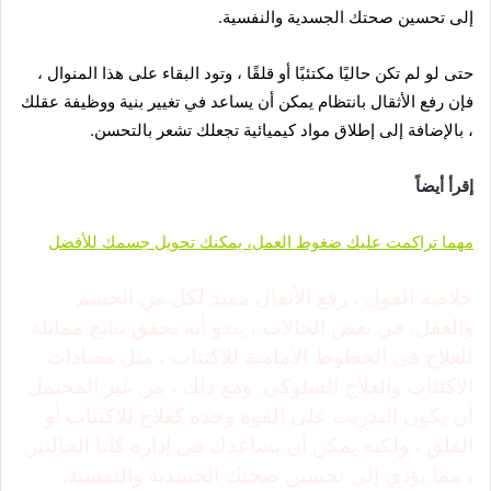
إلى تحسين صحتك الجسدية والنفسية.
حتى لو لم تكن حاليًا مكتئبًا أو قلقًا ، وتود البقاء على هذا المنوال ،
فإن رفع الأثقال بانتظام يمكن أن يساعد في تغيير بنية ووظيفة عقلك
، بالإضافة إلى إطلاق مواد كيميائية تجعلك تشعر بالتحسن.
إقرأ أيضاً
مهما تراكمت عليك ضغوط العمل، يمكنك تحويل جسمك للأفضل
خلاصة القول ، رفع الأثقال مفيد لكل من الجسم
والعقل. في بعض الحالات ، يبدو أنه يحقق نتائج مماثلة
للعلاج في الخطوط الأمامية للاكتئاب ، مثل مضادات
الاكتئاب والعلاج السلوكي. ومع ذلك ، من غير المحتمل
أن يكون التدريب على القوة وحده كعلاج للاكتئاب أو
القلق ، ولكنه يمكن أن يساعدك في إدارة كلتا الحالتين
، مما يؤدي إلى تحسين صحتك الجسدية والنفسية.