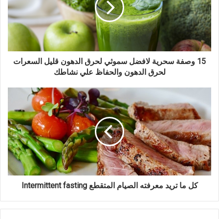
15 وصفة سحرية لافضل سموثي لحرق الدهون قليل السعرات
لحرق الدهون والحفاظ علي نشاطك
كل ما تريد معرفته الصيام المتقطع Intermittent fasting