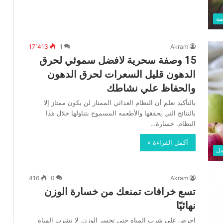
ضة
17٬413
1
Akram
15 وصفة سحرية لافضل سموثي لحرق
الدهون قليل السعرات لحرق الدهون
والحفاظ علي نشاطك
بالتأكيد نعلم أن النظام الغذائي الممتاز لن يكون ممتاز إلا
بالنتائج التي يحققها والأطعمه المسموح بتناولها خلال هذا
النظام. خسارة…
أكمل القراءة »
مل
416
0
Akram
تسع خرافات تمنعك من خسارة الوزن
نهائيًا
احرص على شرب المياه حتى تخسر الوزن. لا تشرب المياه