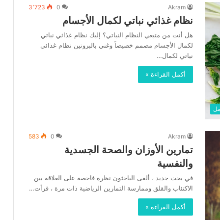
3٬723
0
Akram
نظام غذائي نباتي لكمال الأجسام
هل أنت من متبعي النظام النباتي؟ إليك نظام غذائي نباتي
لكمال الأجسام مصمم خصيصاً وغني بالبروتين نظام غذائي
نباتي لكمال…
أكمل القراءة »
مل
583
0
Akram
تمارين الأوزان والصحة الجسدية
والنفسية
في بحث جديد ، ألقى الباحثون نظرة فاحصة على العلاقة بين
الاكتئاب والقلق وممارسة التمارين الرياضية ذات مرة ، قرأت…
أكمل القراءة »