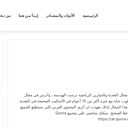
الرئـيـسيه
الأدوات والـمصـادر
إبـدأ مـن هـنا
من نـح
ال التغذية والتمارين الرياضية درست الهندسة ، وأدرس في مجال
علوم تحليل البيانات. الرياضة لدي أسلوب حياة مع خبرة أكثر من 10 أعوام في الأساليب الصحيحة في التغذية
ذا المجال لذلك تعهدت ان أثري المحتوي العربي لكي يستطيع الجميع
التعرف علي أهمية الرياضة وكيفية اداءها الصحيح. يمكنك متابعتي علي مجتمع Quora
https://ar.quor