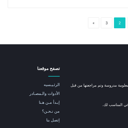
»
3
2
تصفح موقعنا
الرئـيـسيه
علومة مدروسة وتم مراجعتها من قبل
الأدوات والـمصـادر
إبـدأ مـن هـنا
ئي المناسب لك.
من نـحـن؟
إتصل بنا